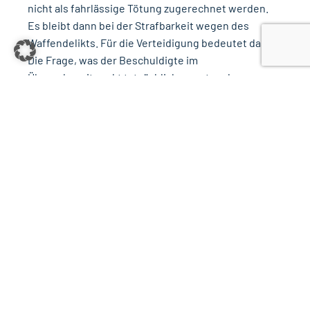
nicht als fahrlässige Tötung zugerechnet werden.
Es bleibt dann bei der Strafbarkeit wegen des
Waffendelikts. Für die Verteidigung bedeutet das:
Die Frage, was der Beschuldigte im
Übergabezeitpunkt tatsächlich wusste oder
wissen konnte, ist das zentrale Einfallstor, um den
schwerwiegenden Vorwurf der fahrlässigen
Tötung zu Fall zu bringen.
Dieselben Maßstäbe gelten übrigens für die
Aufbewahrung von Waffen
. Wer seine Waffen und
Munition entgegen den waffenrechtlichen
Pflichten ungesichert verwahrt, verletzt ebenfalls
eine Sorgfaltspflicht. Ob daraus im Fall eines
Missbrauchs durch Dritte eine Strafbarkeit wegen
fahrlässiger Tötung oder fahrlässiger
Körperverletzung folgt, hängt wiederum davon ab,
ob der Zugriff und der anschließende Einsatz der