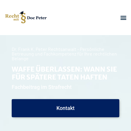
Dr. Frank K. Peter Rechtsanwalt - Persönliche
Betreuung und Fachkompetenz für Ihre rechtlichen
Belange
WAFFE ÜBERLASSEN: WANN SIE
FÜR SPÄTERE TATEN HAFTEN
Fachbeitrag im Strafrecht
Kontakt