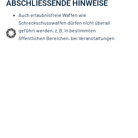
ABSCHLIESSENDE HINWEISE
Auch erlaubnisfreie Waffen wie
Schreckschusswaffen dürfen nicht überall
geführt werden, z. B. in bestimmten
öffentlichen Bereichen, bei Veranstaltungen
oder Demonstrationen (§ 42 WaffG).
Der unsachgemäße Umgang, insbesondere
Verstöße gegen Aufbewahrungsvorschriften (§
36 WaffG), wird streng geahndet.
Der Erwerb, Besitz und Gebrauch von Waffen ist
grundsätzlich auf das Mindestmaß zu
beschränken.
FAZIT
Das deutsche Waffenrecht zielt darauf ab, den
Waffenbesitz auf das Notwendige zu beschränken