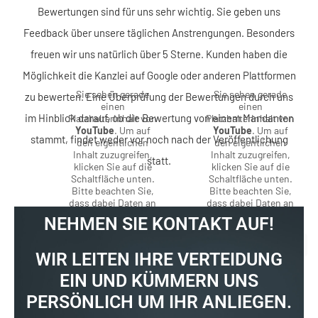
Bewertungen sind für uns sehr wichtig. Sie geben uns
Feedback über unsere täglichen Anstrengungen. Besonders
freuen wir uns natürlich über 5 Sterne. Kunden haben die
Möglichkeit die Kanzlei auf Google oder anderen Plattformen
Sie sehen gerade
Sie sehen gerade
zu bewerten. Eine Überprüfung der Bewertungen durch uns
einen
einen
im Hinblick darauf, ob die Bewertung von einem Mandanten
Platzhalterinhalt von
Platzhalterinhalt von
YouTube
. Um auf
YouTube
. Um auf
stammt, findet weder vor noch nach der Veröffentlichung
den eigentlichen
den eigentlichen
Inhalt zuzugreifen,
Inhalt zuzugreifen,
statt.
klicken Sie auf die
klicken Sie auf die
Schaltfläche unten.
Schaltfläche unten.
Bitte beachten Sie,
Bitte beachten Sie,
dass dabei Daten an
dass dabei Daten an
Drittanbieter
Drittanbieter
NEHMEN SIE KONTAKT AUF!
weitergegeben
weitergegeben
werden.
werden.
WIR LEITEN IHRE VERTEIDUNG
Mehr Informationen
Mehr Informationen
EIN UND KÜMMERN UNS
Inhalt
Inhalt
entsperren
entsperren
PERSÖNLICH UM IHR ANLIEGEN.