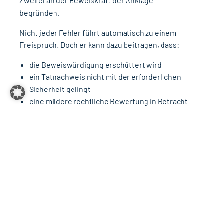
Zweifel an der Beweiskraft der Anklage
begründen.
Nicht jeder Fehler führt automatisch zu einem
Freispruch. Doch er kann dazu beitragen, dass:
die Beweiswürdigung erschüttert wird
ein Tatnachweis nicht mit der erforderlichen
Sicherheit gelingt
eine mildere rechtliche Bewertung in Betracht
kommt
Die sorgfältige Analyse der Ermittlungsakten,
Tatortdokumentationen und Gutachten ist daher
ein zentraler Bestandteil einer effektiven
Strafverteidigung.
ERFAHRUNG, ÜBERBLICK UND
JURISTISCHE EINORDNUNG
Gerade in Mordverfahren entscheidet nicht selten