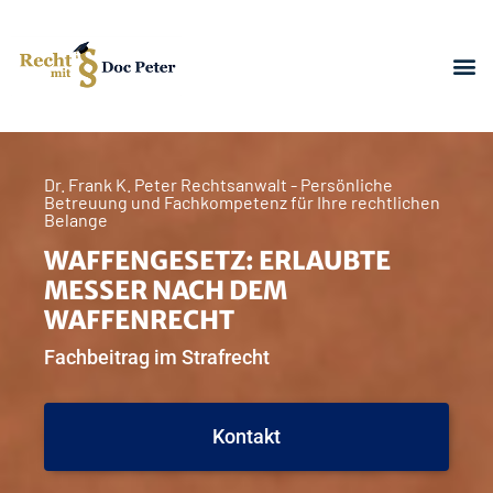
Dr. Frank K. Peter Rechtsanwalt - Persönliche
Betreuung und Fachkompetenz für Ihre rechtlichen
Belange
WAFFENGESETZ: ERLAUBTE
MESSER NACH DEM
WAFFENRECHT
Fachbeitrag im Strafrecht
Kontakt