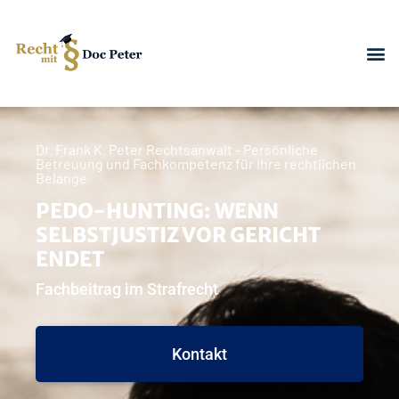
Dr. Frank K. Peter Rechtsanwalt - Persönliche
Betreuung und Fachkompetenz für Ihre rechtlichen
Belange
PEDO-HUNTING: WENN
SELBSTJUSTIZ VOR GERICHT
ENDET
Fachbeitrag im Strafrecht
Kontakt