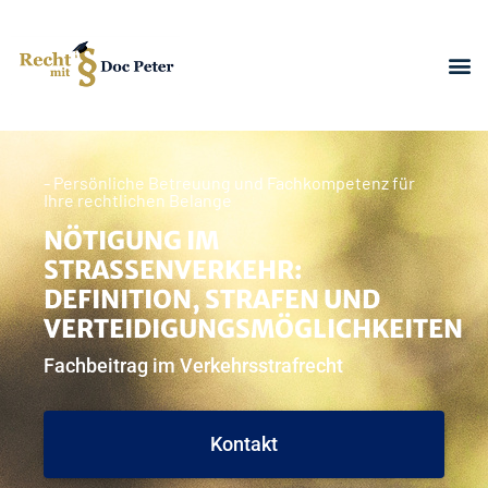
- Persönliche Betreuung und Fachkompetenz für
Ihre rechtlichen Belange
NÖTIGUNG IM
STRASSENVERKEHR: D
EFINITION, STRAFEN UND V
ERTEIDIGUNGSMÖGLICHKEITEN
Fachbeitrag im Verkehrsstrafrecht
Kontakt