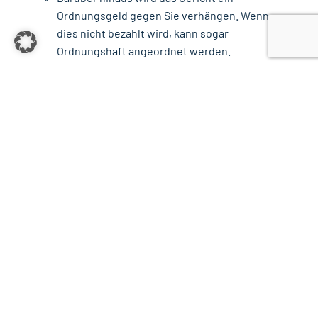
Ordnungsgeld gegen Sie verhängen. Wenn
dies nicht bezahlt wird, kann sogar
Ordnungshaft angeordnet werden.
In extremen Fällen kann das Gericht auch Haft
zur Erzwingung Ihrer Aussage anordnen.
Kontakt
WAS DAS GERICHT VON MIR
ERWARTET
Bei der Urteilsfindung stützt sich das Gericht
häufig auf Beweismittel, da die Richter in der
Regel nicht direkt an den fraglichen Ereignissen
beteiligt waren.