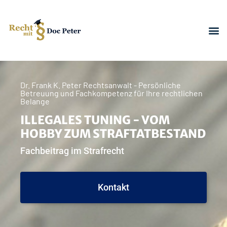
Dr. Frank K. Peter Rechtsanwalt - Persönliche
Betreuung und Fachkompetenz für Ihre rechtlichen
Belange
ILLEGALES TUNING - VOM
HOBBY ZUM STRAFTATBESTAND
Fachbeitrag im Strafrecht
Kontakt