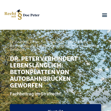
Dr. Frank K. Peter Rechtsanwalt - Persönliche
Betreuung und Fachkompetenz für Ihre rechtlichen
Belange
DR. PETER VERHINDERT
LEBENSLÄNGLICH:
BETONPLATTEN VON
AUTOBAHNBRÜCKEN
GEWORFEN
Fachbeitrag im Strafrecht