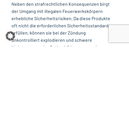
Neben den strafrechtlichen Konsequenzen birgt
der Umgang mit illegalen Feuerwerkskörpern
erhebliche Sicherheitsrisiken. Da diese Produkte
oft nicht die erforderlichen Sicherheitsstandards
erfüllen, können sie bei der Zündung
unkontrolliert explodieren und schwere
Verletzungen oder Sachschäden verursachen.
Darüber hinaus sind Versicherungen in der Regel
nicht bereit, für Schäden aufzukommen, die durch
den Umgang mit illegalen Feuerwerkskörpern
entstehen. Bei einem Brand oder einem Unfall
könnten Betroffene auf den Kosten sitzen bleiben.
Kontakt
FAZIT