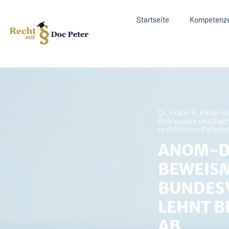
Startseite
Kompetenz
Dr. Frank K. Peter 
Betreuung und Fach
rechtlichen Belang
ANOM-D
BEWEISM
BUNDES
LEHNT 
AB