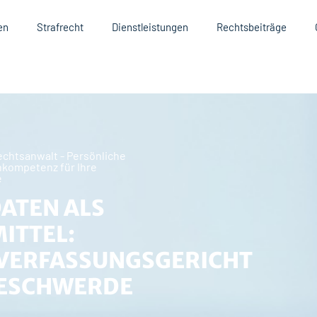
en
Strafrecht
Dienstleistungen
Rechtsbeiträge
Rechtsanwalt - Persönliche
kompetenz für Ihre
e
ATEN ALS
ITTEL:
VERFASSUNGSGERICHT
BESCHWERDE