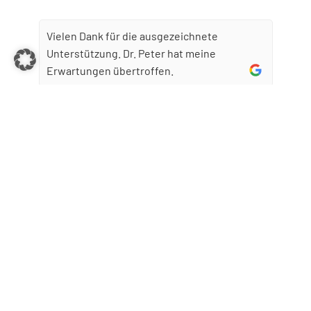
Vielen Dank für die ausgezeichnete
Unterstützung. Dr. Peter hat meine
Erwartungen übertroffen.
vor 2 Monaten
Herr Dr. Peter ist als langjähriger Kunde
meiner Firma ein vertrauensvoller und
angenehmer Partner mit dem es Spaß macht,
zusammenzuarbeiten.
vor 6 Monaten