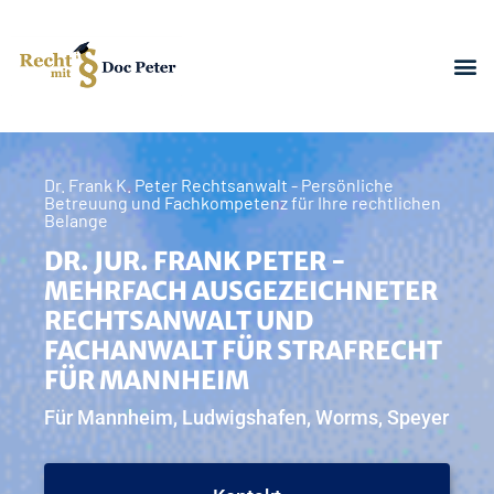
Dr. Frank K. Peter Rechtsanwalt - Persönliche
Betreuung und Fachkompetenz für Ihre rechtlichen
Belange
DR. JUR. FRANK PETER -
MEHRFACH AUSGEZEICHNETER
RECHTSANWALT UND
FACHANWALT FÜR STRAFRECHT
FÜR MANNHEIM
Für Mannheim, Ludwigshafen, Worms, Speyer