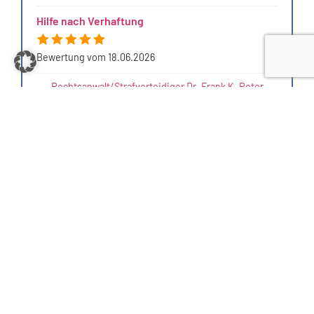
Hilfe nach Verhaftung
Bewertung vom 18.06.2026
Rechtsanwalt/Strafverteidiger Dr. Frank K. Peter
bewerten
Bewertungen werden von anwalt.de nicht ohne Anlass überprüft.
Weitere Informationen unter
www.anwalt.de/bewertungsrichtlinien
.
ÜBER DR. FRANK K. PETER
„Ich bin Strafverteidiger geworden, weil ich fest an das
Prinzip der Rechtsstaatlichkeit glaube. Dabei hat jeder –