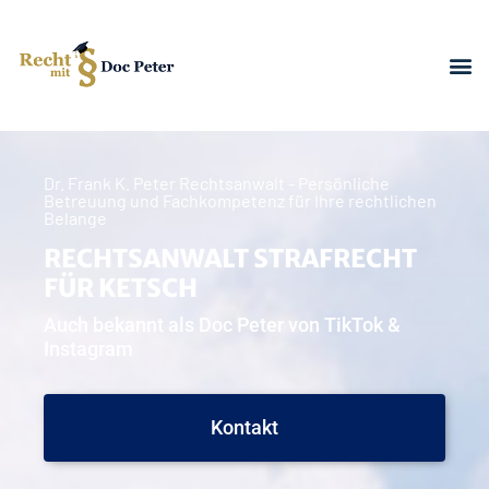
Dr. Frank K. Peter Rechtsanwalt - Persönliche
Betreuung und Fachkompetenz für Ihre rechtlichen
Belange
RECHTSANWALT STRAFRECHT
FÜR KETSCH
Auch bekannt als Doc Peter von TikTok &
Instagram
Kontakt