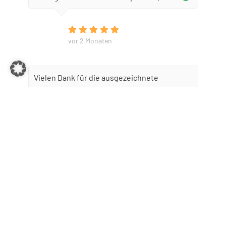
vor 2 Monaten
Vielen Dank für die ausgezeichnete
Unterstützung. Dr. Peter hat meine
Erwartungen übertroffen.
vor 2 Monaten
Herr Dr. Peter ist als langjähriger Kunde
meiner Firma ein vertrauensvoller und
angenehmer Partner mit dem es Spaß macht,
zusammenzuarbeiten.