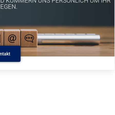
UND KÜMMERN UNS PERSÖNLICH UM IHR
IEGEN.
ntakt