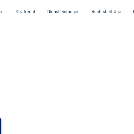
en
Strafrecht
Dienstleistungen
Rechtsbeiträge
Rechtsanwalt - Persönliche
kompetenz für Ihre
e
RECHT
 im Strafrecht