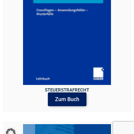
STEUERSTRAFRECHT
Zum Buch