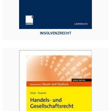
INSOLVENZRECHT