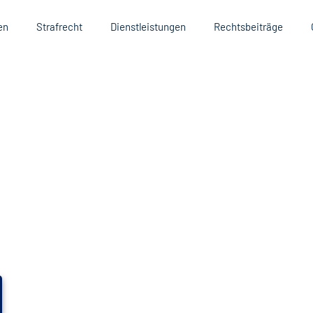
en
Strafrecht
Dienstleistungen
Rechtsbeiträge
Rechtsanwalt - Persönliche
kompetenz für Ihre
e
LDIGTENRECHTE
 im Strafrecht